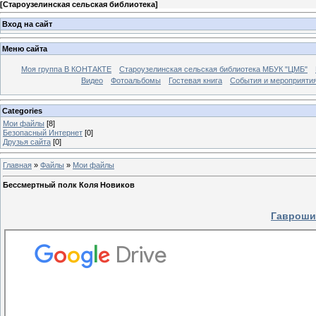
[
Староузелинская сельская библиотека
]
Вход на сайт
Меню сайта
Моя группа В КОНТАКТЕ
Староузелинская сельская библиотека МБУК "ЦМБ"
Видео
Фотоальбомы
Гостевая книга
События и мероприяти
Categories
Мои файлы
[8]
Безопасный Интернет
[0]
Друзья сайта
[0]
Главная
»
Файлы
»
Мои файлы
Бессмертный полк Коля Новиков
Гавроши