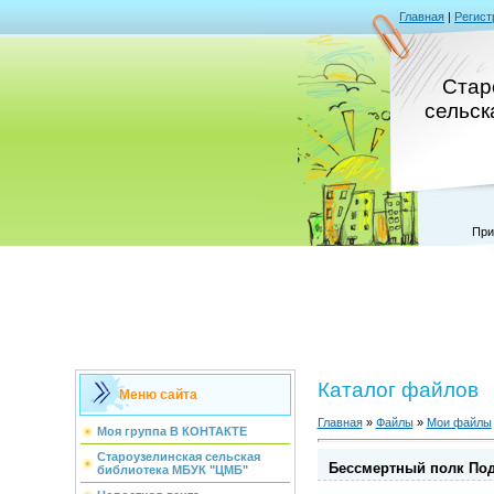
Главная
|
Регист
Стар
сельск
При
Каталог файлов
Меню сайта
Главная
»
Файлы
»
Мои файлы
Моя группа В КОНТАКТЕ
Староузелинская сельская
Бессмертный полк Под
библиотека МБУК "ЦМБ"