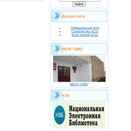
Друзья сайта
Официальный блог
Сообщество uCoz
База знаний uCoz
МБУК "ЦМБ"
МБУК "ЦМБ"
НЭБ