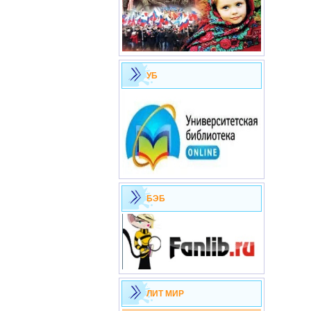
УБ
БЭБ
ЛИТ МИР