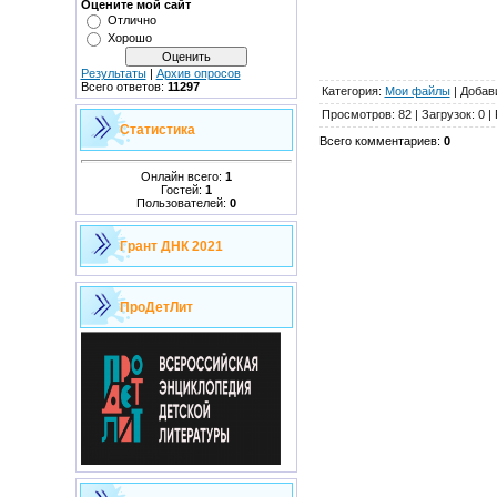
Оцените мой сайт
Отлично
Хорошо
Результаты
|
Архив опросов
Всего ответов:
11297
Категория
:
Мои файлы
|
Добав
Просмотров
:
82
|
Загрузок
:
0
|
Статистика
Всего комментариев
:
0
Онлайн всего:
1
Гостей:
1
Пользователей:
0
Грант ДНК 2021
ПроДетЛит