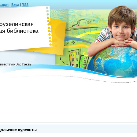
рация
|
Вход
|
RSS
оузелинская
ая библиотека
ветствую Вас
Гость
ольские курсанты