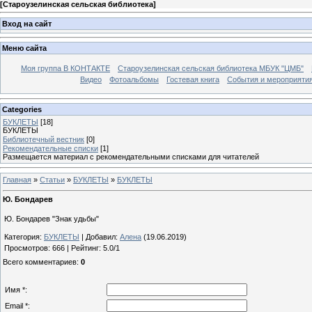
[
Староузелинская сельская библиотека
]
Вход на сайт
Меню сайта
Моя группа В КОНТАКТЕ
Староузелинская сельская библиотека МБУК "ЦМБ"
Видео
Фотоальбомы
Гостевая книга
События и мероприяти
Categories
БУКЛЕТЫ
[18]
БУКЛЕТЫ
Библиотечный вестник
[0]
Рекомендательные списки
[1]
Размещается материал с рекомендательными списками для читателей
Главная
»
Статьи
»
БУКЛЕТЫ
»
БУКЛЕТЫ
Ю. Бондарев
Ю. Бондарев "Знак удьбы"
Категория
:
БУКЛЕТЫ
|
Добавил
:
Алена
(19.06.2019)
Просмотров
:
666
|
Рейтинг
:
5.0
/
1
Всего комментариев
:
0
Имя *:
Email *: