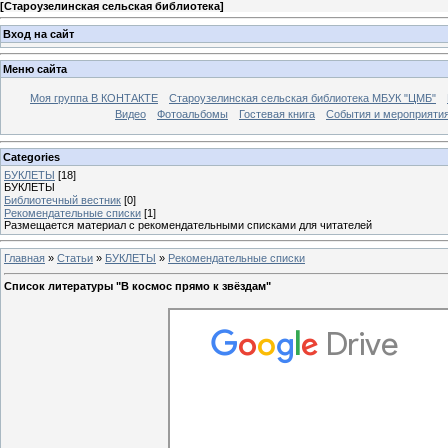
[
Староузелинская сельская библиотека
]
Вход на сайт
Меню сайта
Моя группа В КОНТАКТЕ
Староузелинская сельская библиотека МБУК "ЦМБ"
Видео
Фотоальбомы
Гостевая книга
События и мероприяти
Categories
БУКЛЕТЫ
[18]
БУКЛЕТЫ
Библиотечный вестник
[0]
Рекомендательные списки
[1]
Размещается материал с рекомендательными списками для читателей
Главная
»
Статьи
»
БУКЛЕТЫ
»
Рекомендательные списки
Список литературы "В космос прямо к звёздам"