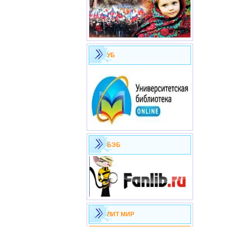
УБ
БЭБ
ЛИТ МИР