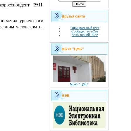
-корреспондент РАН,
Друзья сайта
но-металлургическим
древним человеком на
Официальный блог
Сообщество uCoz
База знаний uCoz
МБУК "ЦМБ"
МБУК "ЦМБ"
НЭБ