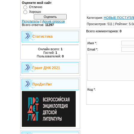
Оцените мой сайт
Отлично
Хорошо
Категория
:
НОВЫЕ ПОСТУПЛЕ
Результаты
|
Архив опросов
Просмотров
:
511
|
Рейтинг
:
5.0
Всего ответов:
11297
Всего комментариев
:
0
Статистика
Имя *:
Онлайн всего:
1
Email *:
Гостей:
1
Пользователей:
0
Грант ДНК 2021
ПроДетЛит
Код *: