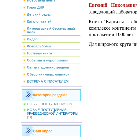
Новостная лента
Евгений Николаев
Грант ДНК
заведующий лаборатор
Детский отдел
Книга "Каргалы - за
Каталог статей
комплексе континента
Литературный бессмертный
полк
протяжении 1000 лет.
Видео
Для широкого круга чи
Фотоальбомы
Гостевая книга
События и мероприятия
Связь с администрацией
Обзор книжных новинок
ВСТРЕЧА С ПИСАТЕЛЕМ
Категории раздела
НОВЫЕ ПОСТУПЛЕНИЯ
[13]
НОВЫЕ ПОСТУПЛЕНИЯ
КРАЕВЕДЧЕСКОЙ ЛИТЕРАТУРЫ
[12]
Наш опрос