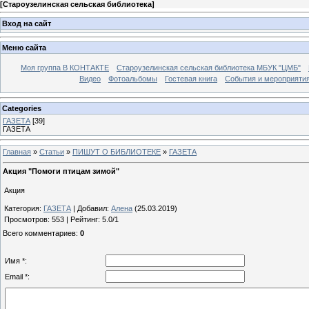
[
Староузелинская сельская библиотека
]
Вход на сайт
Меню сайта
Моя группа В КОНТАКТЕ
Староузелинская сельская библиотека МБУК "ЦМБ"
Видео
Фотоальбомы
Гостевая книга
События и мероприяти
Categories
ГАЗЕТА
[39]
ГАЗЕТА
Главная
»
Статьи
»
ПИШУТ О БИБЛИОТЕКЕ
»
ГАЗЕТА
Акция "Помоги птицам зимой"
Акция
Категория
:
ГАЗЕТА
|
Добавил
:
Алена
(25.03.2019)
Просмотров
:
553
|
Рейтинг
:
5.0
/
1
Всего комментариев
:
0
Имя *:
Email *: