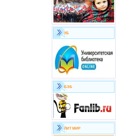
УБ
БЭБ
ЛИТ МИР