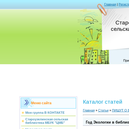
Главная
|
Регист
Стар
сельск
При
Каталог статей
Меню сайта
Главная
»
Статьи
»
ПИШУТ О 
Моя группа В КОНТАКТЕ
Староузелинская сельская
Год Экологии в библио
библиотека МБУК "ЦМБ"