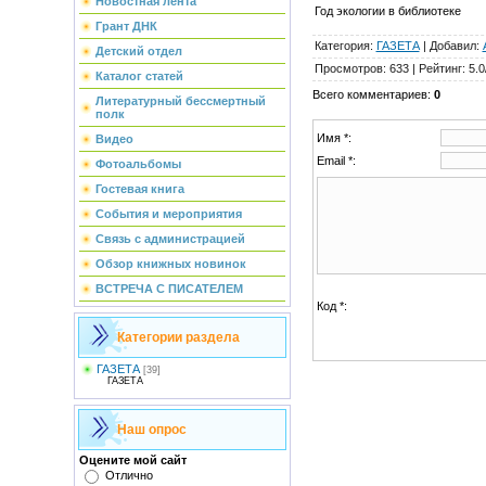
Новостная лента
Год экологии в библиотеке
Грант ДНК
Категория
:
ГАЗЕТА
|
Добавил
:
Детский отдел
Просмотров
:
633
|
Рейтинг
:
5.0
Каталог статей
Всего комментариев
:
0
Литературный бессмертный
полк
Имя *:
Видео
Email *:
Фотоальбомы
Гостевая книга
События и мероприятия
Связь с администрацией
Обзор книжных новинок
ВСТРЕЧА С ПИСАТЕЛЕМ
Код *:
Категории раздела
ГАЗЕТА
[39]
ГАЗЕТА
Наш опрос
Оцените мой сайт
Отлично