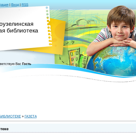
рация
|
Вход
|
RSS
оузелинская
ая библиотека
ветствую Вас
Гость
БИБЛИОТЕКЕ
»
ГАЗЕТА
теке