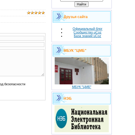
Друзья сайта
Официальный блог
Сообщество uCoz
База знаний uCoz
МБУК "ЦМБ"
МБУК "ЦМБ"
НЭБ