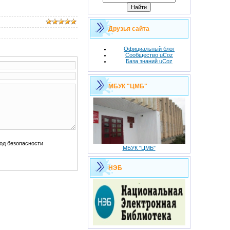
Друзья сайта
Официальный блог
Сообщество uCoz
База знаний uCoz
МБУК "ЦМБ"
МБУК "ЦМБ"
НЭБ