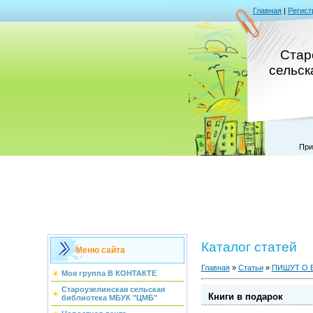
Главная
|
Регист
Стар
сельск
При
Каталог статей
Меню сайта
Главная
»
Статьи
»
ПИШУТ О 
Моя группа В КОНТАКТЕ
Староузелинская сельская
Книги в подарок
библиотека МБУК "ЦМБ"