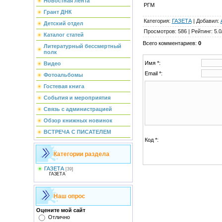
Новостная лента
РГМ
Грант ДНК
Категория
:
ГАЗЕТА
|
Добавил
:
Детский отдел
Просмотров
:
586
|
Рейтинг
:
5.0
Каталог статей
Всего комментариев
:
0
Литературный бессмертный
полк
Имя *:
Видео
Email *:
Фотоальбомы
Гостевая книга
События и мероприятия
Связь с администрацией
Обзор книжных новинок
ВСТРЕЧА С ПИСАТЕЛЕМ
Код *:
Категории раздела
ГАЗЕТА
[39]
ГАЗЕТА
Наш опрос
Оцените мой сайт
Отлично