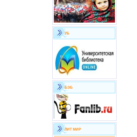
УБ
БЭБ
ЛИТ МИР