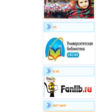
УБ
БЭБ
ЛИТ МИР