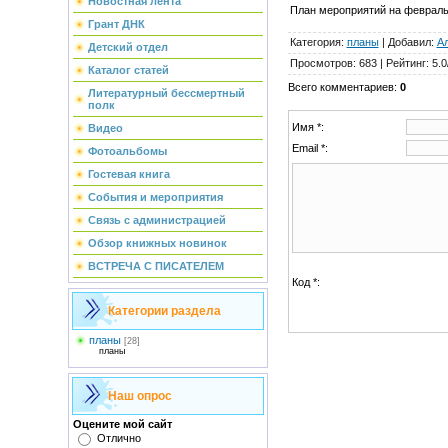
Новостная лента
План мероприятий на февраль 
Грант ДНК
Категория
:
планы
|
Добавил
:
А
Детский отдел
Просмотров
:
683
|
Рейтинг
:
5.0
Каталог статей
Всего комментариев
:
0
Литературный бессмертный
полк
Имя *:
Видео
Email *:
Фотоальбомы
Гостевая книга
События и мероприятия
Связь с администрацией
Обзор книжных новинок
ВСТРЕЧА С ПИСАТЕЛЕМ
Код *:
Категории раздела
планы
[28]
планы
Наш опрос
Оцените мой сайт
Отлично