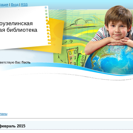
рация
|
Вход
|
RSS
оузелинская
ая библиотека
ветствую Вас
Гость
ланы
февраль 2015