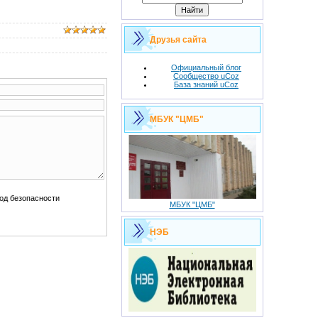
Друзья сайта
Официальный блог
Сообщество uCoz
База знаний uCoz
МБУК "ЦМБ"
МБУК "ЦМБ"
НЭБ