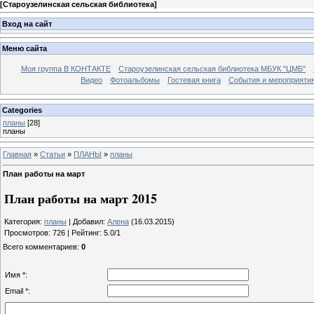
[
Староузелинская сельская библиотека
]
Вход на сайт
Меню сайта
Моя группа В КОНТАКТЕ
Староузелинская сельская библиотека МБУК "ЦМБ"
Видео
Фотоальбомы
Гостевая книга
События и мероприяти
Categories
планы
[28]
планы
Главная
»
Статьи
»
ПЛАНЫ
»
планы
План работы на март
План работы на март 2015
Категория
:
планы
|
Добавил
:
Алена
(16.03.2015)
Просмотров
:
726
|
Рейтинг
:
5.0
/
1
Всего комментариев
:
0
Имя *:
Email *: