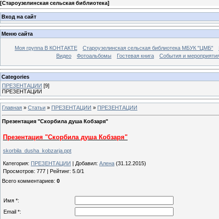
[
Староузелинская сельская библиотека
]
Вход на сайт
Меню сайта
Моя группа В КОНТАКТЕ
Староузелинская сельская библиотека МБУК "ЦМБ"
Видео
Фотоальбомы
Гостевая книга
События и мероприяти
Categories
ПРЕЗЕНТАЦИИ
[9]
ПРЕЗЕНТАЦИИ
Главная
»
Статьи
»
ПРЕЗЕНТАЦИИ
»
ПРЕЗЕНТАЦИИ
Презентация "Скорбила душа Кобзаря"
Презентация "Скорбила душа Кобзаря"
skorbila_dusha_kobzarja.ppt
Категория
:
ПРЕЗЕНТАЦИИ
|
Добавил
:
Алена
(31.12.2015)
Просмотров
:
777
|
Рейтинг
:
5.0
/
1
Всего комментариев
:
0
Имя *:
Email *: