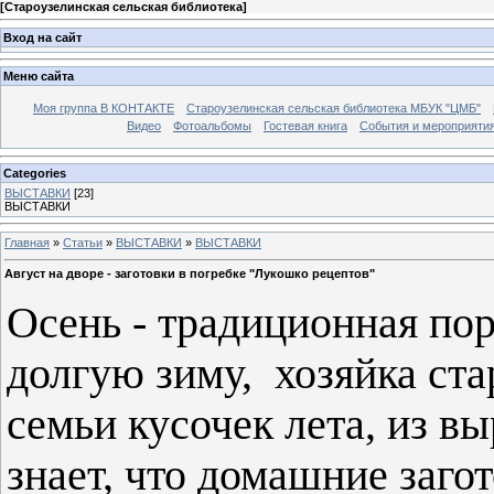
[
Староузелинская сельская библиотека
]
Вход на сайт
Меню сайта
Моя группа В КОНТАКТЕ
Староузелинская сельская библиотека МБУК "ЦМБ"
Видео
Фотоальбомы
Гостевая книга
События и мероприяти
Categories
ВЫСТАВКИ
[23]
ВЫСТАВКИ
Главная
»
Статьи
»
ВЫСТАВКИ
»
ВЫСТАВКИ
Август на дворе - заготовки в погребке "Лукошко рецептов"
Осень - традиционная пор
долгую зиму, хозяйка ста
семьи кусочек лета, из 
знает, что домашние заго