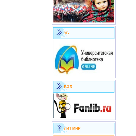
УБ
БЭБ
ЛИТ МИР