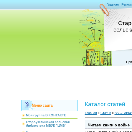
Главная
|
Регист
Стар
сельск
При
Каталог статей
Меню сайта
Главная
»
Статьи
»
ВЫСТАВК
Моя группа В КОНТАКТЕ
Староузелинская сельская
Читаем книги о войне
библиотека МБУК "ЦМБ"
Читаем детям о войне Аркад