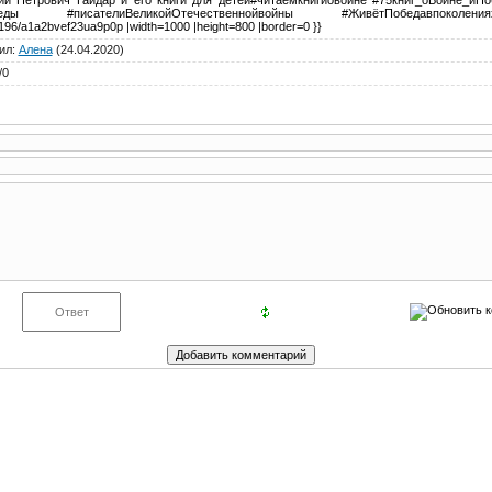
ы #писателиВеликойОтечественнойвойны #ЖивётПобедавпоколениях{
_196/a1a2bvef23ua9p0p |width=1000 |height=800 |border=0 }}
ил
:
Алена
(24.04.2020)
/
0