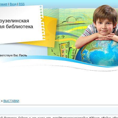
рация
|
Вход
|
RSS
оузелинская
ая библиотека
ветствую Вас
Гость
И
»
ВЫСТАВКИ
ий Петрович Гайдар и его книги для детей#читаемкнигиовойне #75книг_оВойне_иП