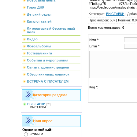
Новостная лента
#Победа75 #75ЛетПобед
https://padlet.com/maslovskaia
Грант ДНК
Категория
:
ВЫСТАВКИ
|
Добав
Детский отдел
Просмотров
:
507
|
Рейтинг
:
0.0
Каталог статей
Всего комментариев
:
0
Литературный бессмертный
полк
Видео
Имя *:
Email *:
Фотоальбомы
Гостевая книга
События и мероприятия
Связь с администрацией
Обзор книжных новинок
ВСТРЕЧА С ПИСАТЕЛЕМ
Код *:
Категории раздела
ВЫСТАВКИ
[23]
ВЫСТАВКИ
Наш опрос
Оцените мой сайт
Отлично