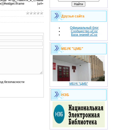
{#widget:Iframe |url=
Друзья сайта
Официальный блог
Сообщество uCoz
База знаний uCoz
МБУК "ЦМБ"
МБУК "ЦМБ"
НЭБ