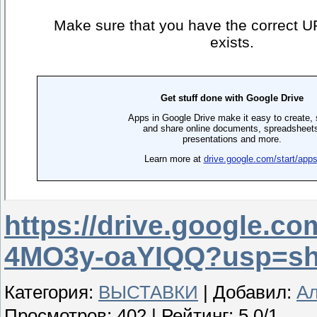
https://drive.google.
4MO3y-oaYIQQ?usp=sh
Категория
:
ВЫСТАВКИ
|
Добавил
:
А
Просмотров
:
402
|
Рейтинг
:
5.0
/
1