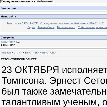
[
Староузелинская сельская библиотека
]
Вход на сайт
Меню сайта
Моя группа В КОНТАКТЕ
Староузелинская сельская библиотека МБУК "ЦМБ"
Видео
Фотоальбомы
Гостевая книга
События и мероприяти
Categories
ВЫСТАВКИ
[23]
ВЫСТАВКИ
Главная
»
Статьи
»
ВЫСТАВКИ
»
ВЫСТАВКИ
СЕТОН-ТОМПСОН ЭРНЕСТ
23 ОКТЯБРЯ исполняетс
Томпсона. Эрнест Сетон
был также замечатель
талантливым ученым, 