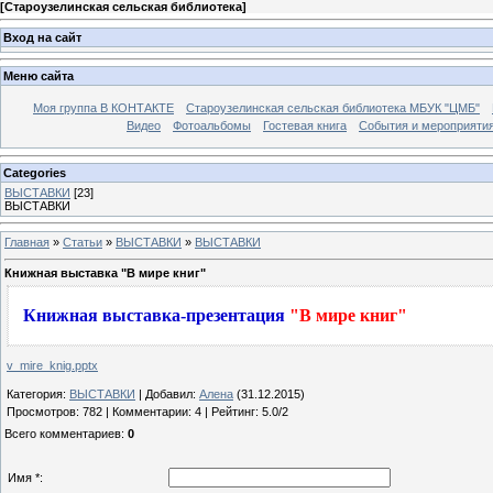
[
Староузелинская сельская библиотека
]
Вход на сайт
Меню сайта
Моя группа В КОНТАКТЕ
Староузелинская сельская библиотека МБУК "ЦМБ"
Видео
Фотоальбомы
Гостевая книга
События и мероприяти
Categories
ВЫСТАВКИ
[23]
ВЫСТАВКИ
Главная
»
Статьи
»
ВЫСТАВКИ
»
ВЫСТАВКИ
Книжная выставка "В мире книг"
Книжная выставка-презентация
"В мире книг"
v_mire_knig.pptx
Категория
:
ВЫСТАВКИ
|
Добавил
:
Алена
(31.12.2015)
Просмотров
:
782
|
Комментарии
:
4
|
Рейтинг
:
5.0
/
2
Всего комментариев
:
0
Имя *: