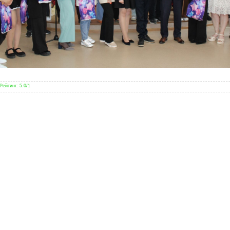
Рейтинг
:
5.0
/
1