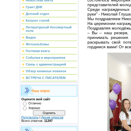
Новостная лента
представителей молод
Грант ДНК
Среди награжденных 
руки" - Николай Глуш
Детский отдел
Мы поздравляем Никол
Каталог статей
На церемонии награжд
Литературный бессмертный
Поздравляя молодёжь
полк
– Вы – наш резерв, 
принимать решения.
Видео
раскрывать свой пот
Фотоальбомы
гордимся вами! От вс
Гостевая книга
События и мероприятия
Связь с администрацией
Обзор книжных новинок
ВСТРЕЧА С ПИСАТЕЛЕМ
Наш опрос
Оцените мой сайт
Отлично
Хорошо
Результаты
|
Архив опросов
Всего ответов:
11297