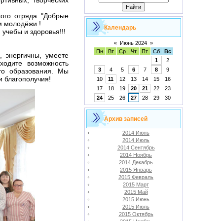
кого отряда "Добрые
м молодёжи !
Календарь
учебы и здоровья!!!
«
Июнь 2024
»
Пн
Вт
Ср
Чт
Пт
Сб
Вс
, энергичны, умеете
1
2
ходите возможность
3
4
5
6
7
8
9
го образования. Мы
и благополучия!
10
11
12
13
14
15
16
17
18
19
20
21
22
23
24
25
26
27
28
29
30
Архив записей
2014 Июнь
2014 Июль
2014 Сентябрь
2014 Ноябрь
2014 Декабрь
2015 Январь
2015 Февраль
2015 Март
2015 Май
2015 Июнь
2015 Июль
2015 Октябрь