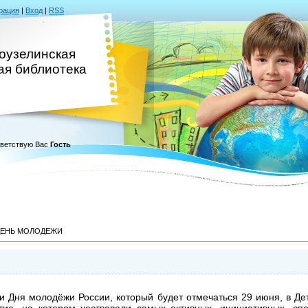
рация
|
Вход
|
RSS
оузелинская
ая библиотека
ветствую Вас
Гость
ДЕНЬ МОЛОДЕЖИ
и Дня молодёжи России, который будет отмечаться 29 июня, в Де
тие, на котором чествовали самых активных, инициативных, спо