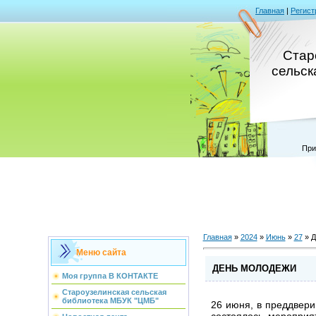
Главная
|
Регист
Стар
сельск
При
Главная
»
2024
»
Июнь
»
27
» 
Меню сайта
ДЕНЬ МОЛОДЕЖИ
Моя группа В КОНТАКТЕ
Староузелинская сельская
библиотека МБУК "ЦМБ"
26 июня, в преддвери
состоялось мероприя