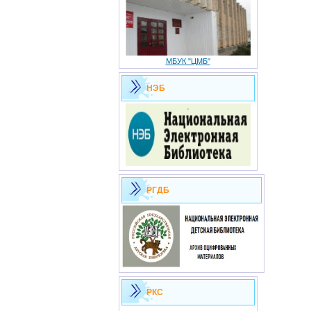
МБУК "ЦМБ"
НЭБ
РГДБ
РКС