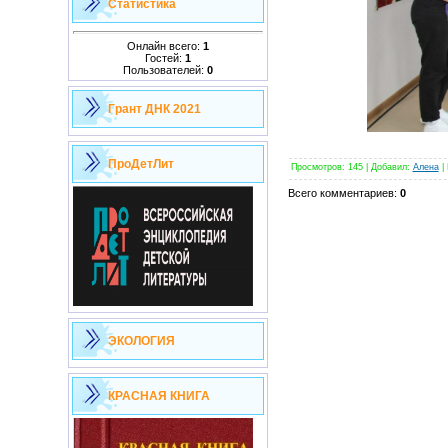
Статистика
Онлайн всего:
1
Гостей:
1
Пользователей:
0
Грант ДНК 2021
ПроДетЛит
Просмотров
:
145
|
Добавил
:
Алена
|
Всего комментариев
:
0
ЭКОЛОГИЯ
КРАСНАЯ КНИГА