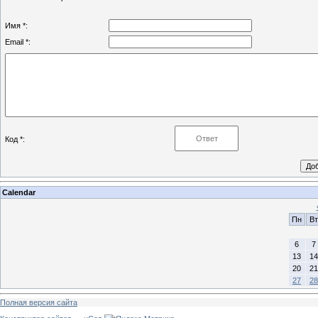
Имя *:
Email *:
Код *:
Calendar
Пн
Вт
6
7
13
14
20
21
27
28
Полная версия сайта