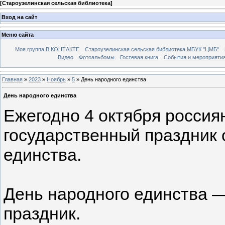
[
Староузелинская сельская библиотека
]
Вход на сайт
Меню сайта
Моя группа В КОНТАКТЕ
Староузелинская сельская библиотека МБУК "ЦМБ"
Видео
Фотоальбомы
Гостевая книга
События и мероприяти
Главная
»
2023
»
Ноябрь
»
5
» День народного единства
День народного единства
Ежегодно 4 октября россия
государственный праздник
единства.
День народного единства 
праздник.