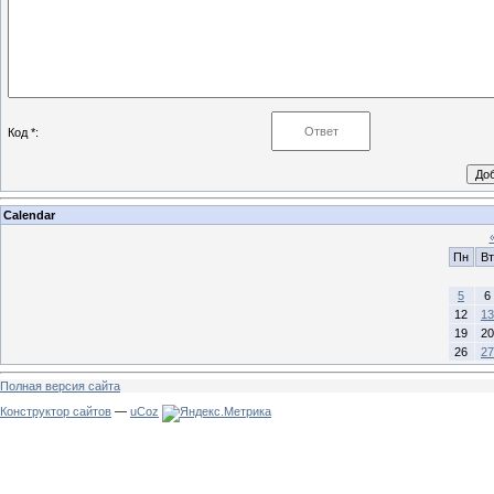
Код *:
Calendar
Пн
Вт
5
6
12
13
19
20
26
27
Полная версия сайта
Конструктор сайтов
—
uCoz