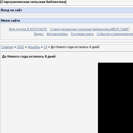
[
Староузелинская сельская библиотека
]
Вход на сайт
Меню сайта
Моя группа В КОНТАКТЕ
Староузелинская сельская библиотека МБУК "ЦМБ"
Видео
Фотоальбомы
Гостевая книга
События и мероприяти
Главная
»
2022
»
Декабрь
»
23
» До Нового года осталось 8 дней
До Нового года осталось 8 дней