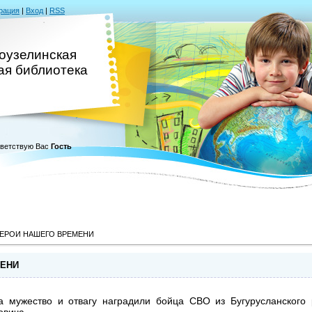
рация
|
Вход
|
RSS
оузелинская
ая библиотека
ветствую Вас
Гость
ГЕРОИ НАШЕГО ВРЕМЕНИ
МЕНИ
 мужество и отвагу наградили бойца СВО из Бугурусланского 
вича.