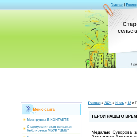
Главная
|
Регист
Стар
сельск
При
Главная
»
2024
»
Июль
»
18
» 
Меню сайта
ГЕРОИ НАШЕГО ВРЕ
Моя группа В КОНТАКТЕ
Староузелинская сельская
библиотека МБУК "ЦМБ"
Медалью Суворова за
Владимира Владимиро