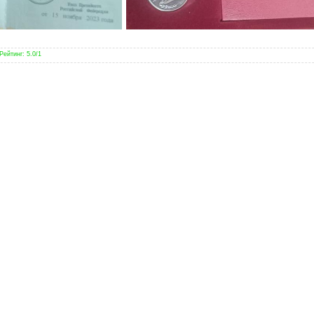
Рейтинг
:
5.0
/
1