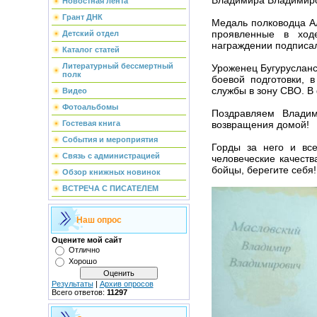
Новостная лента
Грант ДНК
Медаль полководца А
проявленные в ход
Детский отдел
награждении подписал
Каталог статей
Литературный бессмертный
Уроженец Бугурусланс
полк
боевой подготовки, 
службы в зону СВО. В
Видео
Фотоальбомы
Поздравляем Владим
возвращения домой!
Гостевая книга
События и мероприятия
Горды за него и вс
Связь с администрацией
человеческие качеств
бойцы, берегите себя!
Обзор книжных новинок
ВСТРЕЧА С ПИСАТЕЛЕМ
Наш опрос
Оцените мой сайт
Отлично
Хорошо
Результаты
|
Архив опросов
Всего ответов:
11297