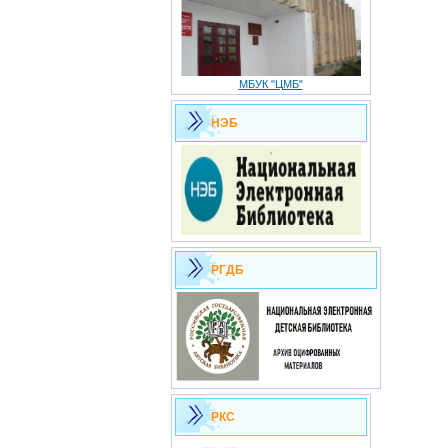
МБУК "ЦМБ"
НЭБ
РГДБ
РКС