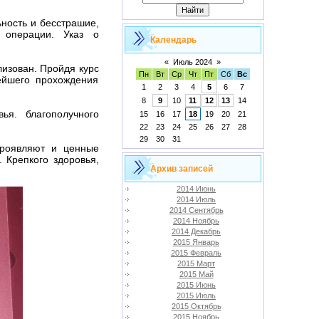
ность и бесстрашие,
 операции. Указ о
Календарь
«
Июль 2024
»
изован. Пройдя курс
Пн
Вт
Ср
Чт
Пт
Сб
Вс
ейшего прохождения
1
2
3
4
5
6
7
8
9
10
11
12
13
14
ья. благополучного
15
16
17
18
19
20
21
22
23
24
25
26
27
28
29
30
31
проявляют и ценные
. Крепкого здоровья,
Архив записей
2014 Июнь
2014 Июль
2014 Сентябрь
2014 Ноябрь
2014 Декабрь
2015 Январь
2015 Февраль
2015 Март
2015 Май
2015 Июнь
2015 Июль
2015 Октябрь
2015 Ноябрь