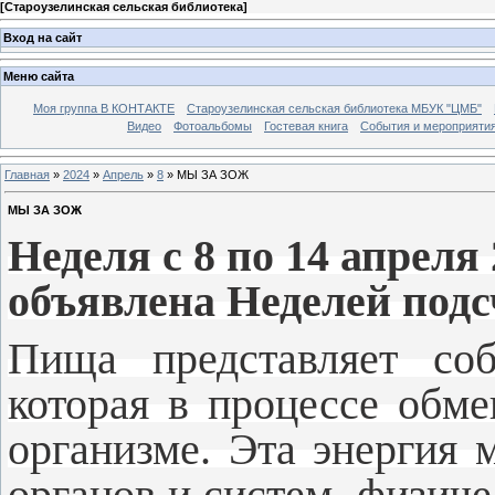
[
Староузелинская сельская библиотека
]
Вход на сайт
Меню сайта
Моя группа В КОНТАКТЕ
Староузелинская сельская библиотека МБУК "ЦМБ"
Видео
Фотоальбомы
Гостевая книга
События и мероприяти
Главная
»
2024
»
Апрель
»
8
» МЫ ЗА ЗОЖ
МЫ ЗА ЗОЖ
Неделя с 8 по 14 апреля 
объявлена Неделей подс
Пища представляет соб
которая в процессе обм
организме. Эта энергия 
органов и систем, физич