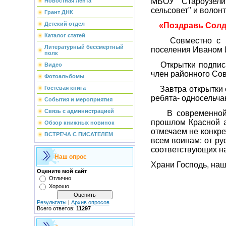
МБОУ "Староузели
Новостная лента
сельсовет" и волон
Грант ДНК
Детский отдел
«Поздравь Солдат
Каталог статей
Совместно с ребя
Литературный бессмертный
поселения Иваном 
полк
Открытки подписа
Видео
член районного Со
Фотоальбомы
Завтра открытки от
Гостевая книга
ребята- односельча
События и мероприятия
Связь с администрацией
В современной 
прошлом Красной а
Обзор книжных новинок
отмечаем не конкре
ВСТРЕЧА С ПИСАТЕЛЕМ
всем воинам: от ру
соответствующих на
Наш опрос
Храни Господь, наш
Оцените мой сайт
Отлично
Хорошо
Результаты
|
Архив опросов
Всего ответов:
11297