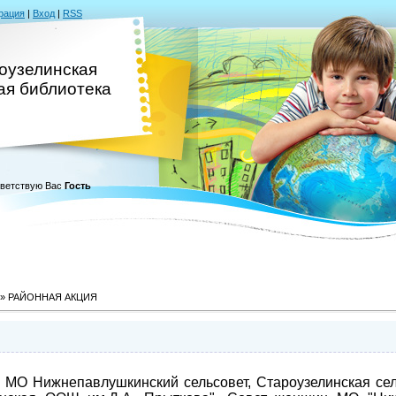
рация
|
Вход
|
RSS
оузелинская
ая библиотека
ветствую Вас
Гость
» РАЙОННАЯ АКЦИЯ
 Нижнепавлушкинский сельсовет, Староузелинская сель