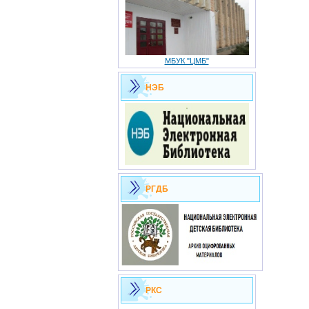
МБУК "ЦМБ"
НЭБ
РГДБ
РКС