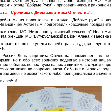
нская ООШ им.Д.А. Прыткова", Совет женщин МО "Ни
терский отряд "Добрые Руки" - присоединились к районной 
а – Срочника с Днем защитника Отечества".
тами из волонтерского отряда "Добрые руки" и деп
Ивановичем Астаевым, подготовили красочные поздравите
ли глава МО "Нижнепавлушкинский сельсовет" Иван Ник
вета женщин МО "Бугурусланский район" Алёна Ивановна 
правятся во все уголки нашей страны, туда, где служат 
не.
России День защитника Отечества напоминает нам не 
рмии, но и обо всех воинских подвигах в истории нашег
тное событие, но чествуем наших защитников, отдаём опр
сских ратников до современников. Событие или эпоха, род
град здесь не имеют какого-либо принципиального значени
их ребят!