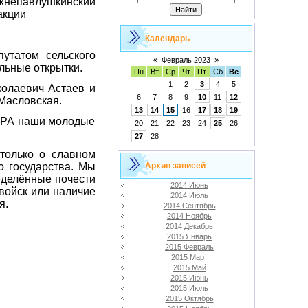
жнепавлушкинский
акции
Календарь
утатом сельского
«
Февраль 2023
»
льные открытки.
Пн
Вт
Ср
Чт
Пт
Сб
Вс
1
2
3
4
5
олаевич Астаев и
6
7
8
9
10
11
12
Масловская.
13
14
15
16
17
18
19
в РА наши молодые
20
21
22
23
24
25
26
27
28
только о славном
о государства. Мы
Архив записей
еделённые почести
2014 Июнь
 войск или наличие
2014 Июль
я.
2014 Сентябрь
2014 Ноябрь
2014 Декабрь
2015 Январь
2015 Февраль
2015 Март
2015 Май
2015 Июнь
2015 Июль
2015 Октябрь