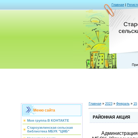
Главная
|
Регист
Стар
сельск
При
Главная
»
2023
»
Февраль
»
15
Меню сайта
РАЙОННАЯ АКЦИЯ
Моя группа В КОНТАКТЕ
Староузелинская сельская
библиотека МБУК "ЦМБ"
Администрация МО