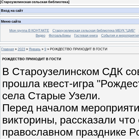
[
Староузелинская сельская библиотека
]
Вход на сайт
Меню сайта
Моя группа В КОНТАКТЕ
Староузелинская сельская библиотека МБУК "ЦМБ"
Видео
Фотоальбомы
Гостевая книга
События и мероприяти
Главная
»
2023
»
Январь
»
9
» РОЖДЕСТВО ПРИХОДИТ В ГОСТИ
РОЖДЕСТВО ПРИХОДИТ В ГОСТИ
В Староузелинском СДК сов
прошла квест-игра "Рождест
села Старые Узели.
Перед началом мероприяти
викторины, рассказали что
православном празднике Ро