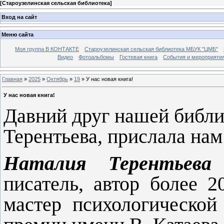
[
Староузелинская сельская библиотека
]
Вход на сайт
Меню сайта
Моя группа В КОНТАКТЕ
Староузелинская сельская библиотека МБУК "ЦМБ"
Видео
Фотоальбомы
Гостевая книга
События и мероприяти
Главная
»
2025
»
Октябрь
»
19
» У нас новая книга!
У нас новая книга!
Давний друг нашей библи
Терентьева, прислала нам
Наталия Терентьева
—
писатель, автор более 
мастер психологической