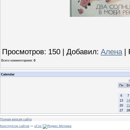
Просмотров
:
150
|
Добавил
:
Алена
|
Всего комментариев
:
0
Calendar
Пн
Вт
6
7
13
14
20
21
27
28
Полная версия сайта
Конструктор сайтов
—
uCoz