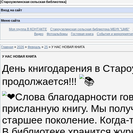
[
Староузелинская сельская библиотека
]
Вход на сайт
Меню сайта
Моя группа В КОНТАКТЕ
Староузелинская сельская библиотека МБУК "ЦМБ"
Видео
Фотоальбомы
Гостевая книга
События и мероприяти
Главная
»
2026
»
Февраль
»
25
» У НАС НОВАЯ КНИГА
У НАС НОВАЯ КНИГА
День книгодарения в Старо
продолжается!!!
Слова благодарности го
присланную книгу. Мы получ
старшее поколение. Когда-т
В библиотеке хранится журн