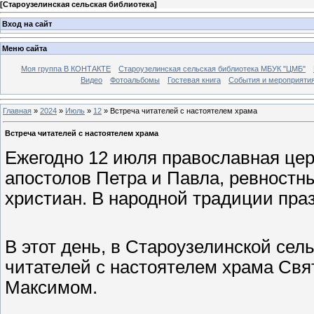
[
Староузелинская сельская библиотека
]
Вход на сайт
Меню сайта
Моя группа В КОНТАКТЕ
Староузелинская сельская библиотека МБУК "ЦМБ"
Видео
Фотоальбомы
Гостевая книга
События и мероприяти
Главная
»
2024
»
Июль
»
12
» Встреча читателей с настоятелем храма
Встреча читателей с настоятелем храма
Ежегодно 12 июля православная це
апостолов Петра и Павла, ревностн
христиан. В народной традиции праз
В этот день, в Староузелинской сел
читателей с настоятелем храма Свят
Максимом.