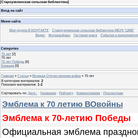
[
Староузелинская сельская библиотека
]
Вход на сайт
Меню сайта
Моя группа В КОНТАКТЕ
Староузелинская сельская библиотека МБУК "ЦМБ"
Видео
Фотоальбомы
Гостевая книга
События и мероприяти
Categories
70 лет
[2]
70 лет
75 лет Победы
[6]
Блокада
[0]
Главная
»
Статьи
»
Великая Отечественная война
» 70 лет
В категории материалов
:
2
Показано материалов
:
1-2
Сортировать по
:
Дате
·
Названию
·
Рейтингу
·
Комментариям
·
Просмотрам
Эмблема к 70 летию ВОвойны
Эмблема к 70-летию Победы
Официальная эмблема празднов